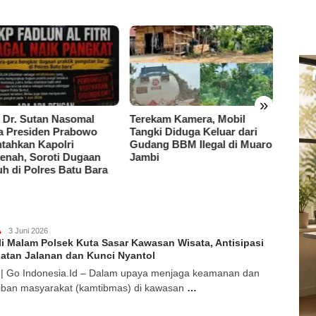
»
kam Kamera, Mobil
Bupati Anwar Sadat Buka
PWI D
ki Diduga Keluar dari
Lomba Domino HUT RI ke-81
Dilant
ng BBM Ilegal di Muaro
dan Hari Jadi Tanjab Barat
Sumate
i
ke-61
–2029
A
Go
3 Juni 2026
li Malam Polsek Kuta Sasar Kawasan Wisata, Antisipasi
Indonesia
atan Jalanan dan Kunci Nyantol
| Go Indonesia.Id – Dalam upaya menjaga keamanan dan
tiban masyarakat (kamtibmas) di kawasan
…