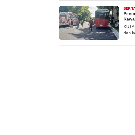
BERIT
Perso
Kawa
KUTA 
dan k