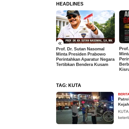
HEADLINES
«
Prof. Dr. Sutan Nasomal
Tere
f. Dr. Sutan Nasomal
Minta Presiden Prabowo
Tang
nta Presiden Prabowo
Perintahkan Kapolri
Guda
intahkan Aparatur Negara
Berbenah, Soroti Dugaan
Jamb
rtibkan Bendera Kusam
Kisruh di Polres Batu Bara
TAG:
KUTA
BERIT
Patro
Kejah
KUTA 
keter