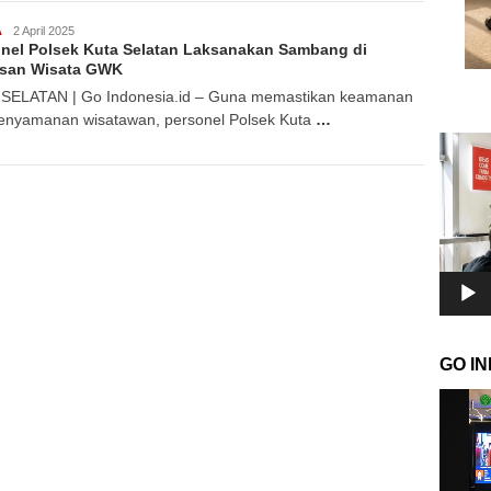
A
GoIndonesia
2 April 2025
nel Polsek Kuta Selatan Laksanakan Sambang di
san Wisata GWK
SELATAN | Go Indonesia.id – Guna memastikan keamanan
enyamanan wisatawan, personel Polsek Kuta
…
Pemuta
Video
GO I
Pemuta
Video