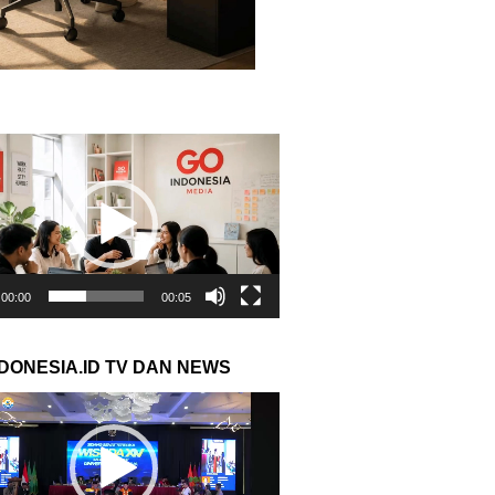
r
00:00
00:05
NDONESIA.ID TV DAN NEWS
r