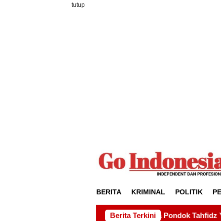
Loncat
tutup
ke
konten
BERITA
KRIMINAL
POLITIK
P
 Kepedulian kepada Pondok Tahfidz Yatim dan Dhuafa Al-Aqsh
Berita Terkini