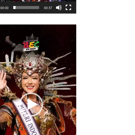
00:00
00:37
r