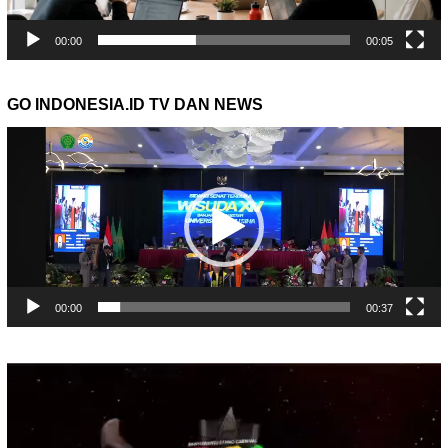
00:00
00:05
GO INDONESIA.ID TV DAN NEWS
Pemutar
Video
00:00
00:37
Pemutar
Video