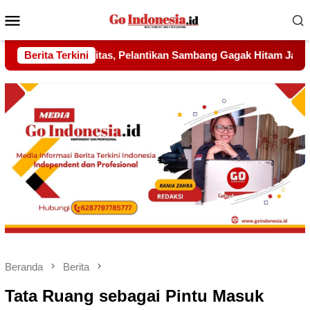
Menu
Mobile
mbang Gagak Hitam Jadi Sinyal Kekuatan Baru
Berita Terkini
Pelantikan
Beranda
Berita
Tata Ruang sebagai Pintu Masuk