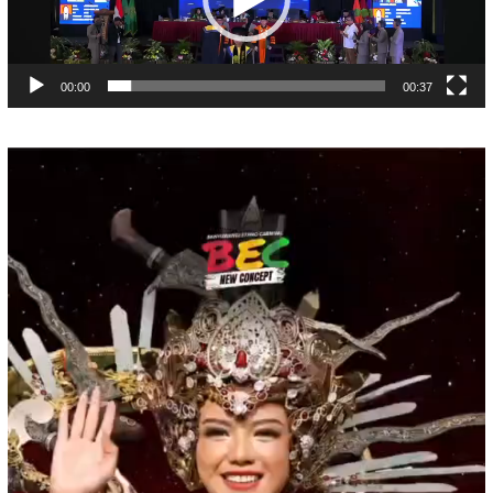
00:00
00:37
Pemutar
Video