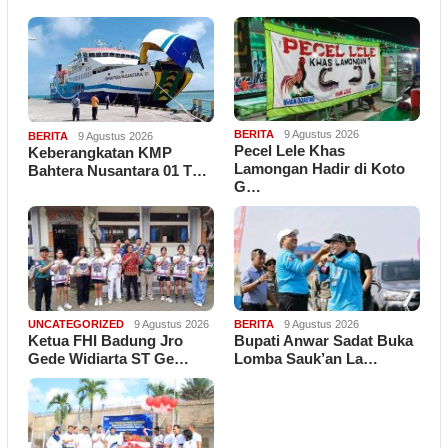
BERITA
9 Agustus 2026
BERITA
9 Agustus 2026
Pecel Lele Khas
Keberangkatan KMP
Lamongan Hadir di Koto
Bahtera Nusantara 01 T…
G…
UNCATEGORIZED
9 Agustus 2026
BERITA
9 Agustus 2026
Ketua FHI Badung Jro
Bupati Anwar Sadat Buka
Gede Widiarta ST Ge…
Lomba Sauk’an La…