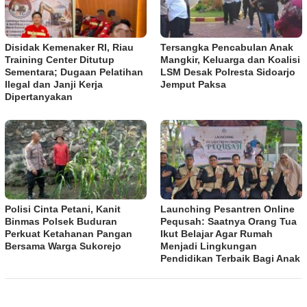
Disidak Kemenaker RI, Riau
Tersangka Pencabulan Anak
Training Center Ditutup
Mangkir, Keluarga dan Koalisi
Sementara; Dugaan Pelatihan
LSM Desak Polresta Sidoarjo
Ilegal dan Janji Kerja
Jemput Paksa
Dipertanyakan
Polisi Cinta Petani, Kanit
Launching Pesantren Online
Binmas Polsek Buduran
Pequsah: Saatnya Orang Tua
Perkuat Ketahanan Pangan
Ikut Belajar Agar Rumah
Bersama Warga Sukorejo
Menjadi Lingkungan
Pendidikan Terbaik Bagi Anak