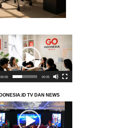
r
00:00
00:05
NDONESIA.ID TV DAN NEWS
r