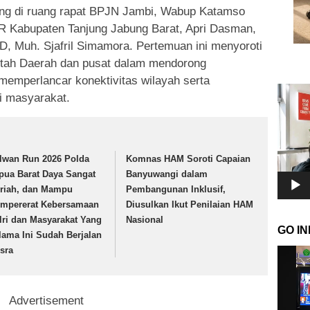
ng di ruang rapat BPJN Jambi, Wabup Katamso
R Kabupaten Tanjung Jabung Barat, Apri Dasman,
RD, Muh. Sjafril Simamora. Pertemuan ini menyoroti
intah Daerah dan pusat dalam mendorong
memperlancar konektivitas wilayah serta
Pemuta
 masyarakat.
Video
lwan Run 2026 Polda
Komnas HAM Soroti Capaian
pua Barat Daya Sangat
Banyuwangi dalam
riah, dan Mampu
Pembangunan Inklusif,
mpererat Kebersamaan
Diusulkan Ikut Penilaian HAM
lri dan Masyarakat Yang
Nasional
GO I
lama Ini Sudah Berjalan
sra
Pemuta
Video
Advertisement