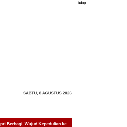
tutup
SABTU, 8 AGUSTUS 2026
pada Pondok Tahfidz Yatim dan Dhuafa Al-Aqsho Batam