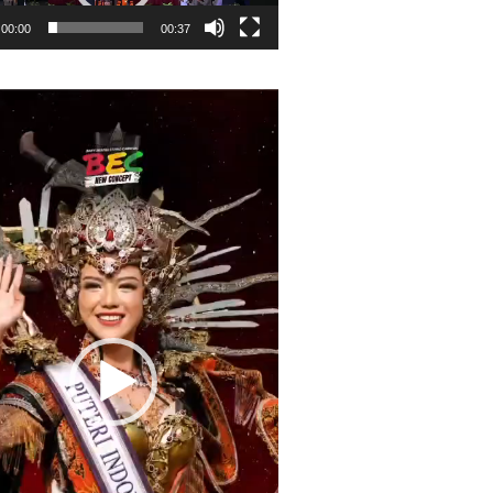
00:00
00:37
r