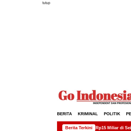
Loncat
tutup
ke
konten
BERITA
KRIMINAL
POLITIK
P
k Drainase Rp15 Miliar di Sei Beduk, Ini Permintaan AMSBP
Berita Terkini