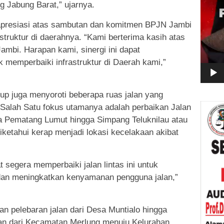
ng Jabung Barat,” ujarnya.
resiasi atas sambutan dan komitmen BPJN Jambi
truktur di daerahnya. “Kami berterima kasih atas
ambi. Harapan kami, sinergi ini dapat
k memperbaiki infrastruktur di Daerah kami,”
p juga menyoroti beberapa ruas jalan yang
alah Satu fokus utamanya adalah perbaikan Jalan
 Pematang Lumut hingga Simpang Teluknilau atau
iketahui kerap menjadi lokasi kecelakaan akibat
segera memperbaiki jalan lintas ini untuk
 dan meningkatkan kenyamanan pengguna jalan,”
an pelebaran jalan dari Desa Muntialo hingga
lan dari Kecamatan Merlung menuju Kelurahan