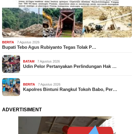
BERITA
7 Agustus 2026
Bupati Tebo Agus Rubiyanto Tegas Tolak P…
BATAM
7 Agustus 2026
Udin Pelor Pertanyakan Perlindungan Hak …
BERITA
7 Agustus 2026
Kapolres Bintuni Rangkul Tokoh Babo, Per…
ADVERTISIMENT