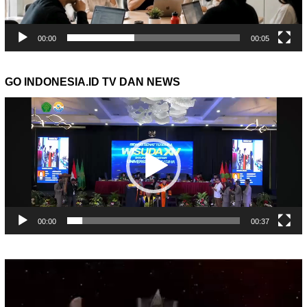
00:00
00:05
GO INDONESIA.ID TV DAN NEWS
Pemutar
Video
00:00
00:37
Pemutar
Video