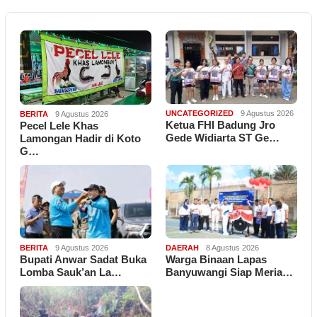
UNCATEGORIZED
9 Agustus 2026
BERITA
9 Agustus 2026
Ketua FHI Badung Jro
Pecel Lele Khas
Gede Widiarta ST Ge…
Lamongan Hadir di Koto
G…
BERITA
9 Agustus 2026
DAERAH
8 Agustus 2026
Bupati Anwar Sadat Buka
Warga Binaan Lapas
Lomba Sauk’an La…
Banyuwangi Siap Meria…