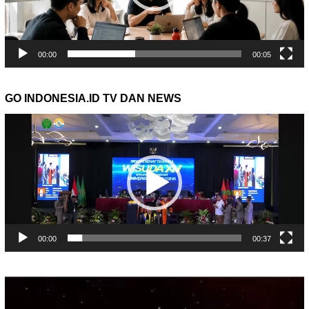
00:00
00:05
GO INDONESIA.ID TV DAN NEWS
Pemutar
Video
00:00
00:37
Pemutar
Video