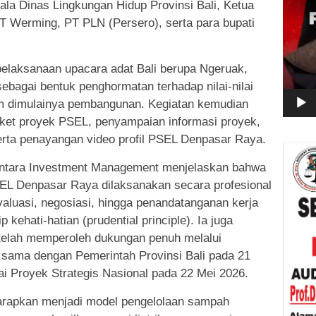
ala Dinas Lingkungan Hidup Provinsi Bali, Ketua
T Werming, PT PLN (Persero), serta para bupati
pelaksanaan upacara adat Bali berupa Ngeruak,
agai bentuk penghormatan terhadap nilai-nilai
um dimulainya pembangunan. Kegiatan kemudian
aket proyek PSEL, penyampaian informasi proyek,
erta penayangan video profil PSEL Denpasar Raya.
ntara Investment Management menjelaskan bahwa
L Denpasar Raya dilaksanakan secara profesional
valuasi, negosiasi, hingga penandatanganan kerja
ehati-hatian (prudential principle). Ia juga
telah memperoleh dukungan penuh melalui
 sama dengan Pemerintah Provinsi Bali pada 21
ai Proyek Strategis Nasional pada 22 Mei 2026.
rapkan menjadi model pengelolaan sampah