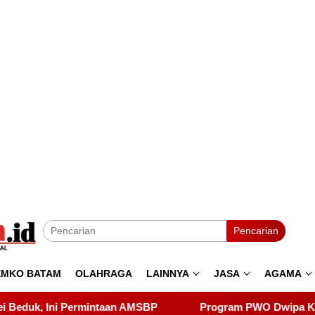
Pencarian
EMKO BATAM
OLAHRAGA
LAINNYA
JASA
AGAMA
BP
Program PWO Dwipa Kepri Berbagi, Wujud Kepedulian