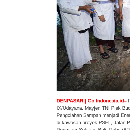
DENPASAR | Go Indonesia.id–
P
IX/Udayana, Mayjen TNI Piek Bu
Pengolahan Sampah menjadi Ener
di kawasan proyek PSEL, Jalan 
Denpasar Selatan, Bali, Rabu (8/