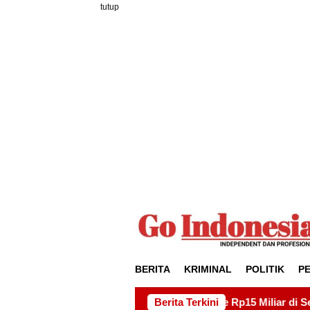
Loncat
tutup
ke
konten
BERITA
KRIMINAL
POLITIK
P
royek Drainase Rp15 Miliar di Sei Beduk, Ini Permintaan AMS
Berita Terkini