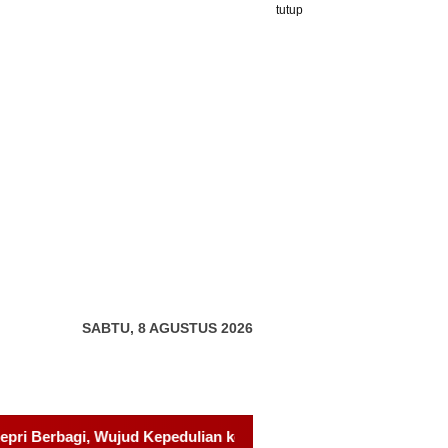
tutup
SABTU, 8 AGUSTUS 2026
 kepada Pondok Tahfidz Yatim dan Dhuafa Al-Aqsho Batam