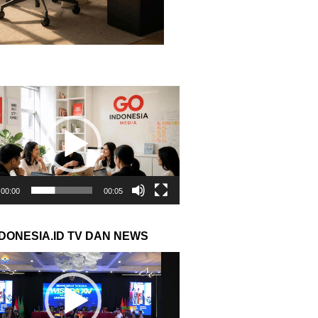
r
00:00
00:05
NDONESIA.ID TV DAN NEWS
r