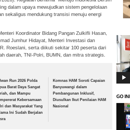
nting dalam upaya mewujudkan sistem pengelolaan
n sekaligus mendukung transisi menuju energi
Menteri Koordinator Bidang Pangan Zulkifli Hasan,
Pemuta
mad Jumhur Hidayat, Menteri Investasi dan
Video
. Roeslani, serta diikuti sekitar 100 peserta dari
ah daerah, TNI-Polri, BUMN, dan mitra strategis.
lwan Run 2026 Polda
Komnas HAM Soroti Capaian
pua Barat Daya Sangat
Banyuwangi dalam
riah, dan Mampu
Pembangunan Inklusif,
GO I
mpererat Kebersamaan
Diusulkan Ikut Penilaian HAM
Pemuta
lri dan Masyarakat Yang
Nasional
Video
lama Ini Sudah Berjalan
sra