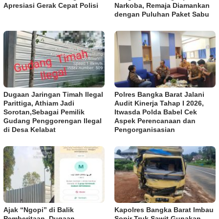
Apresiasi Gerak Cepat Polisi
Narkoba, Remaja Diamankan
dengan Puluhan Paket Sabu
Dugaan Jaringan Timah Ilegal
Polres Bangka Barat Jalani
Parittiga, Athiam Jadi
Audit Kinerja Tahap I 2026,
Sorotan,Sebagai Pemilik
Itwasda Polda Babel Cek
Gudang Penggorengan Ilegal
Aspek Perencanaan dan
di Desa Kelabat
Pengorganisasian
Ajak “Ngopi” di Balik
Kapolres Bangka Barat Imbau
Pemberitaan, Dugaan
Sopir Truk Sawit Gunakan