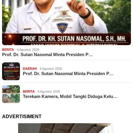
BERITA
6 Agustus 2026
Prof. Dr. Sutan Nasomal Minta Presiden P…
DAERAH
6 Agustus 2026
Prof. Dr. Sutan Nasomal Minta Presiden P…
BERITA
6 Agustus 2026
Terekam Kamera, Mobil Tangki Diduga Kelu…
ADVERTISIMENT