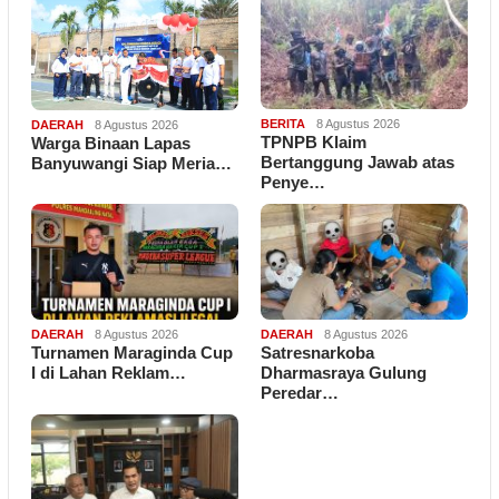
BERITA
8 Agustus 2026
DAERAH
8 Agustus 2026
TPNPB Klaim
Warga Binaan Lapas
Bertanggung Jawab atas
Banyuwangi Siap Meria…
Penye…
DAERAH
8 Agustus 2026
DAERAH
8 Agustus 2026
Turnamen Maraginda Cup
Satresnarkoba
I di Lahan Reklam…
Dharmasraya Gulung
Peredar…