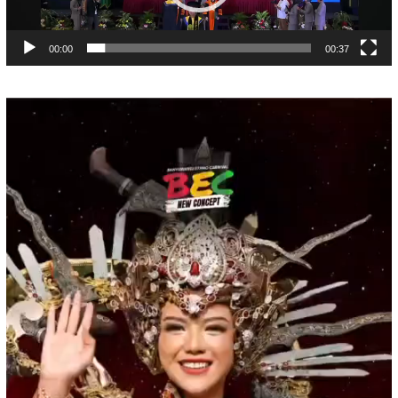
00:00
00:37
Pemutar
Video