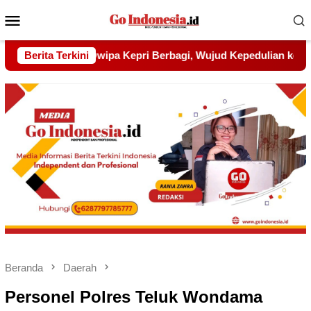
Menu
Mobile
jud Kepedulian kepada Pondok Tahfidz Yatim dan Dhuafa Al-A
Berita Terkini
Beranda
Daerah
Personel Polres Teluk Wondama