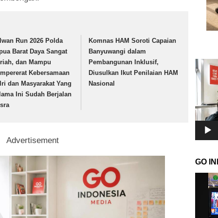
lwan Run 2026 Polda
Komnas HAM Soroti Capaian
pua Barat Daya Sangat
Banyuwangi dalam
riah, dan Mampu
Pembangunan Inklusif,
Pemuta
Video
mpererat Kebersamaan
Diusulkan Ikut Penilaian HAM
lri dan Masyarakat Yang
Nasional
lama Ini Sudah Berjalan
sra
Advertisement
GO I
Pemuta
Video