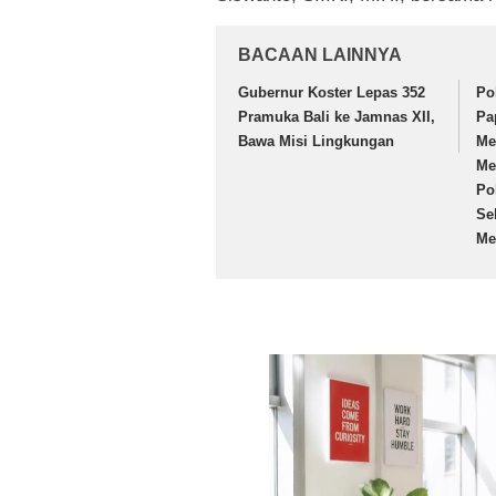
BACAAN LAINNYA
Gubernur Koster Lepas 352
Po
Pramuka Bali ke Jamnas XII,
Pa
Bawa Misi Lingkungan
Me
Me
Po
Se
Me