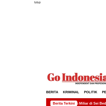
Loncat
tutup
ke
konten
BERITA
KRIMINAL
POLITIK
P
yek Drainase Rp15 Miliar di Sei Beduk, Ini Permintaan AMSBP
Berita Terkini