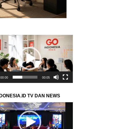
r
00:00
00:05
NDONESIA.ID TV DAN NEWS
r