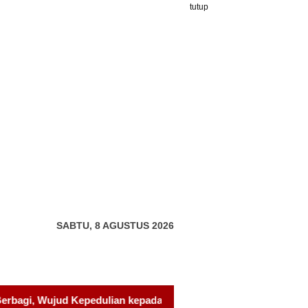
tutup
SABTU, 8 AGUSTUS 2026
epada Pondok Tahfidz Yatim dan Dhuafa Al-Aqsho Batam