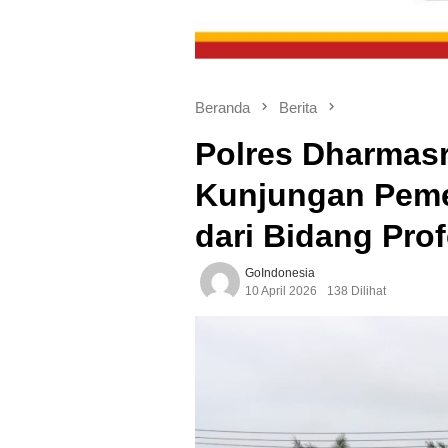
Beranda
Berita
Polres Dharmas
Kunjungan Peme
dari Bidang Pro
GoIndonesia
10 April 2026
138 Dilihat