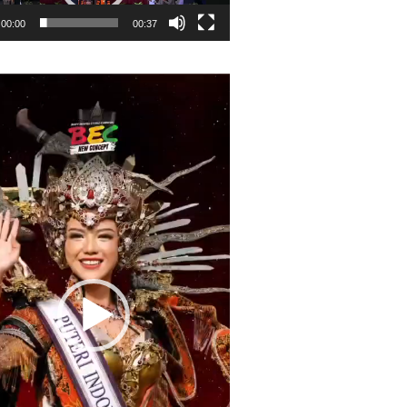
00:00
00:37
r