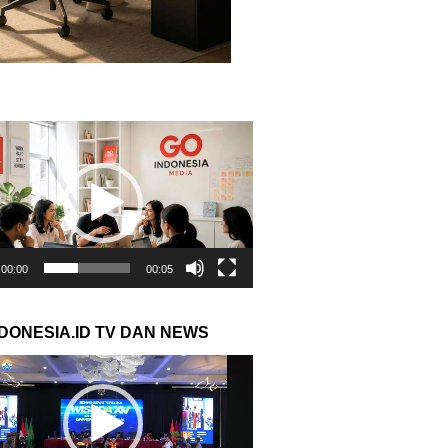
r
00:00
00:05
NDONESIA.ID TV DAN NEWS
r