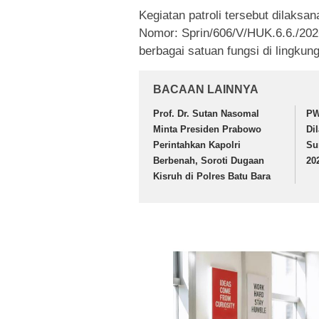
Kegiatan patroli tersebut dilaks
Nomor: Sprin/606/V/HUK.6.6./202
berbagai satuan fungsi di lingkun
BACAAN LAINNYA
Prof. Dr. Sutan Nasomal
PW
Minta Presiden Prabowo
Di
Perintahkan Kapolri
Su
Berbenah, Soroti Dugaan
20
Kisruh di Polres Batu Bara