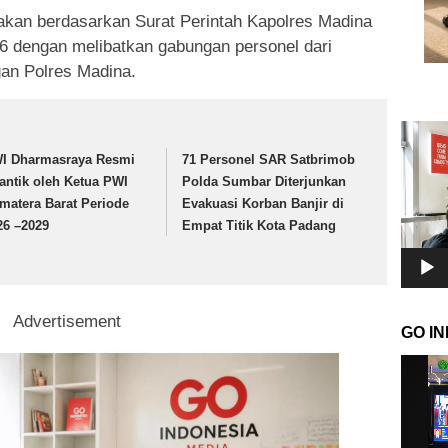
anakan berdasarkan Surat Perintah Kapolres Madina
6 dengan melibatkan gabungan personel dari
gan Polres Madina.
Pemuta
Video
I Dharmasraya Resmi
71 Personel SAR Satbrimob
lantik oleh Ketua PWI
Polda Sumbar Diterjunkan
matera Barat Periode
Evakuasi Korban Banjir di
26 –2029
Empat Titik Kota Padang
Advertisement
GO I
Pemuta
Video