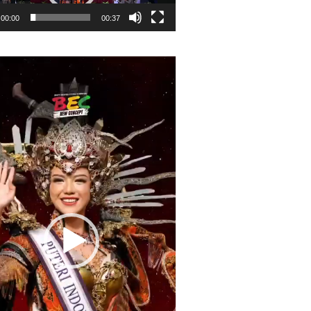
00:00
00:37
r