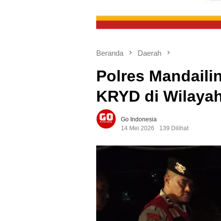
Beranda
Daerah
Polres Mandailin
KRYD di Wilaya
Go Indonesia
14 Mei 2026
139 Dilihat