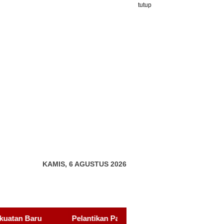
tutup
KAMIS, 6 AGUSTUS 2026
 Panglima Sambang Gagak Hitam Kota Batam Dihadiri Udin Pelor