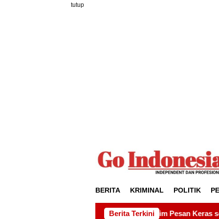
Loncat
tutup
ke
konten
BERITA
KRIMINAL
POLITIK
P
Udin Pelor Kirim Pesan Keras soal Solidaritas, Pelantikan Sa
Berita Terkini