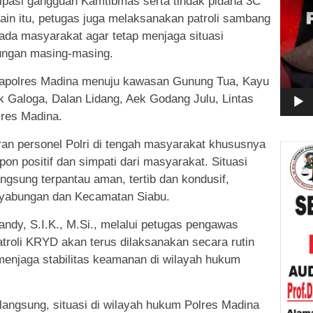
ipasi gangguan Kamtibmas serta tindak pidana 3C
ain itu, petugas juga melaksanakan patroli sambang
da masyarakat agar tetap menjaga situasi
kungan masing-masing.
i Mapolres Madina menuju kawasan Gunung Tua, Kayu
k Galoga, Dalan Lidang, Aek Godang Julu, Lintas
lres Madina.
diran personel Polri di tengah masyarakat khususnya
on positif dan simpati dari masyarakat. Situasi
gsung terpantau aman, tertib dan kondusif,
nyabungan dan Kecamatan Siabu.
ndy, S.I.K., M.Si., melalui petugas pengawas
roli KRYD akan terus dilaksanakan secara rutin
menjaga stabilitas keamanan di wilayah hukum
angsung, situasi di wilayah hukum Polres Madina