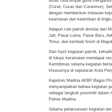
dinas roda empat guna mengantis
(Curat, Curas dan Curanmor). Sel
dengan memberikan imbauan kepa
keamanan dan ketertiban di ling
Adapun rute patroli dimulai dar
Jati, Pasar Lama, Pasar Baru, Ae
Timur, dan kembali finish di Mapo
Dari hasil kegiatan patroli, keha
di lokasi keramaian mendapat resp
Kamtibmas selama kegiatan berlan
khususnya di seputaran Kota Pa
Kapolres Madina AKBP Bagus Pria
menyampaikan bahwa kegiatan pat
sebagai langkah preventif dalam 
Polres Madina.
Selama pelaksanaan kegiatan berl