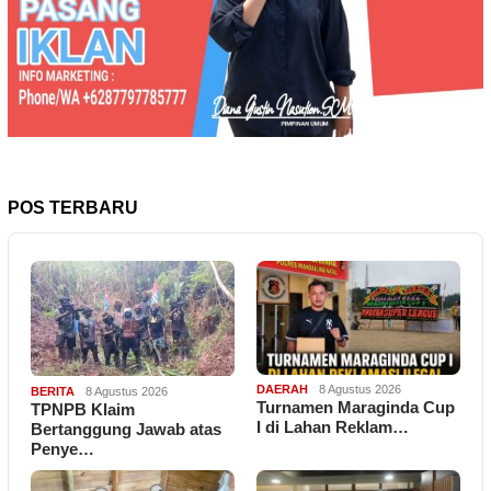
POS TERBARU
DAERAH
8 Agustus 2026
BERITA
8 Agustus 2026
Turnamen Maraginda Cup
TPNPB Klaim
I di Lahan Reklam…
Bertanggung Jawab atas
Penye…