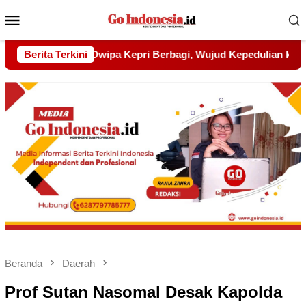
Menu
Mobile
ud Kepedulian kepada Pondok Tahfidz Yatim dan Dhuafa Al-Aq
Berita Terkini
Beranda
Daerah
Prof Sutan Nasomal Desak Kapolda