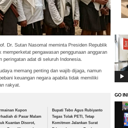
Pemuta
Video
of. Dr. Sutan Nasomal meminta Presiden Republik
uk memperketat pengawasan penggunaan anggaran
 peringatan adat di seluruh Indonesia.
budaya memang penting dan wajib dijaga, namun
ebani keuangan negara apabila tidak memiliki
an rakyat.
GO I
Pemuta
Video
rmainan Kupon
Bupati Tebo Agus Rubiyanto
rhadiah di Pasar Malam
Tegas Tolak PETI, Tetap
luk Kuantan Disorot,
Komitmen Jalankan Surat