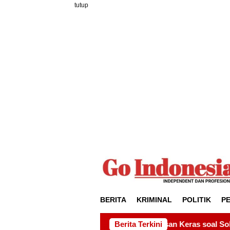
Loncat
tutup
ke
konten
BERITA
KRIMINAL
POLITIK
P
or Kirim Pesan Keras soal Solidaritas, Pelantikan Sambang Gag
Berita Terkini