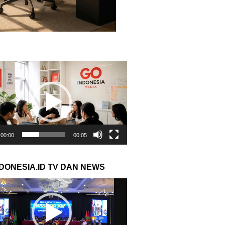
r
00:00
00:05
NDONESIA.ID TV DAN NEWS
r