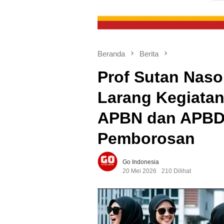
Beranda
Berita
Prof Sutan Naso
Larang Kegiata
APBN dan APBD 
Pemborosan
Go Indonesia
20 Mei 2026
210 Dilihat