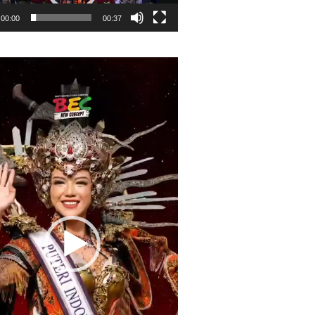
00:00
00:37
r