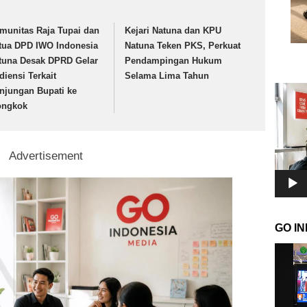
munitas Raja Tupai dan
Kejari Natuna dan KPU
tua DPD IWO Indonesia
Natuna Teken PKS, Perkuat
tuna Desak DPRD Gelar
Pendampingan Hukum
diensi Terkait
Selama Lima Tahun
Pemuta
njungan Bupati ke
Video
ongkok
Advertisement
GO I
Pemuta
Video