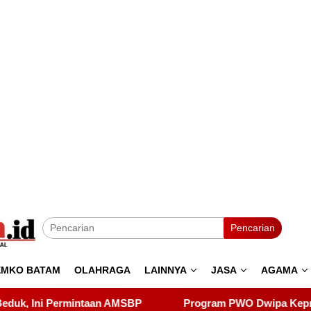
Pencarian
EMKO BATAM
OLAHRAGA
LAINNYA
JASA
AGAMA
BP
Program PWO Dwipa Kepri Berbagi, Wujud Kepedulia