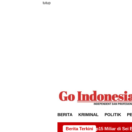
Loncat
tutup
ke
konten
BERITA
KRIMINAL
POLITIK
P
royek Drainase Rp15 Miliar di Sei Beduk, Ini Permintaan AMS
Berita Terkini