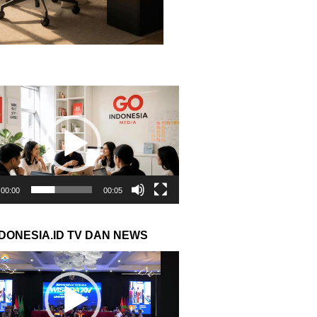
r
00:00
00:05
NDONESIA.ID TV DAN NEWS
r