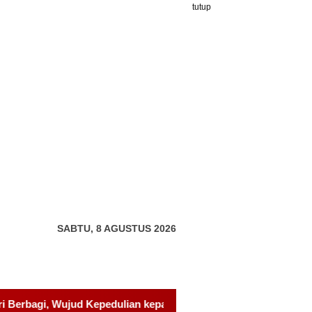
tutup
SABTU, 8 AGUSTUS 2026
n kepada Pondok Tahfidz Yatim dan Dhuafa Al-Aqsho Batam