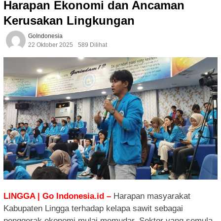
Harapan Ekonomi dan Ancaman
Kerusakan Lingkungan
GoIndonesia
22 Oktober 2025
589 Dilihat
LINGGA | Go Indonesia.id –
Harapan masyarakat
Kabupaten Lingga terhadap kelapa sawit sebagai
penggerak ekonomi mulai memudar. Sektor yang semula