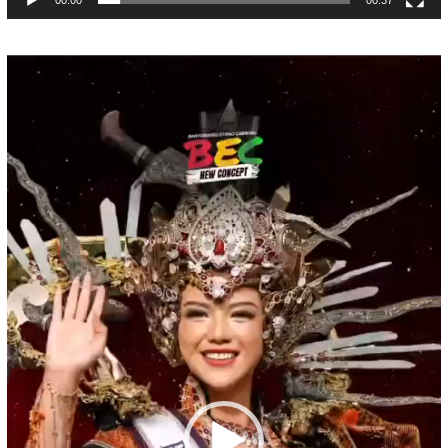
00:00
00:37
Pemutar
Video