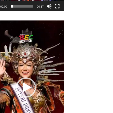
00:00
00:37
r