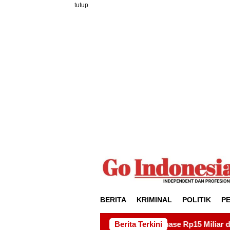
Loncat
tutup
ke
konten
BERITA
KRIMINAL
POLITIK
P
oyek Drainase Rp15 Miliar di Sei Beduk, Ini Permintaan AMSB
Berita Terkini