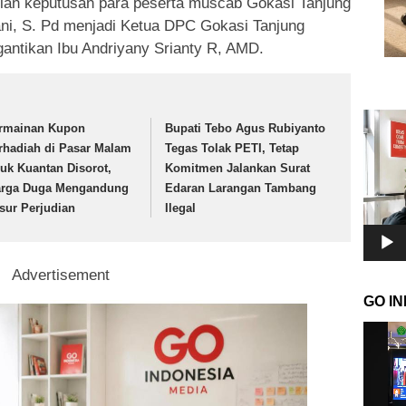
lan keputusan para peserta muscab Gokasi Tanjung
i, S. Pd menjadi Ketua DPC Gokasi Tanjung
antikan Ibu Andriyany Srianty R, AMD.
Pemuta
rmainan Kupon
Bupati Tebo Agus Rubiyanto
Video
rhadiah di Pasar Malam
Tegas Tolak PETI, Tetap
luk Kuantan Disorot,
Komitmen Jalankan Surat
rga Duga Mengandung
Edaran Larangan Tambang
sur Perjudian
Ilegal
Advertisement
GO I
Pemuta
Video