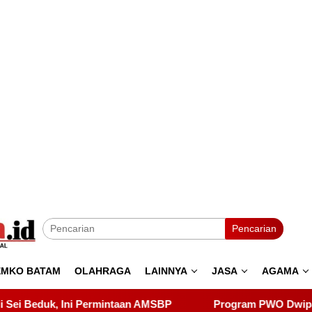
Pencarian
EMKO BATAM
OLAHRAGA
LAINNYA
JASA
AGAMA
P
Program PWO Dwipa Kepri Berbagi, Wujud Kepedulian