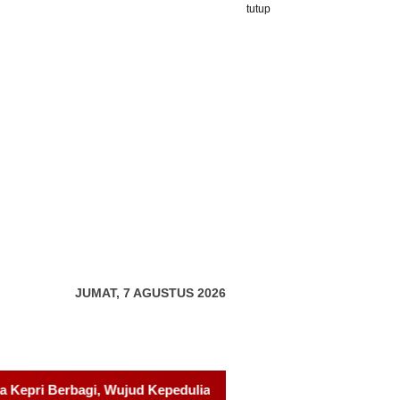
tutup
JUMAT, 7 AGUSTUS 2026
 kepada Pondok Tahfidz Yatim dan Dhuafa Al-Aqsho Batam