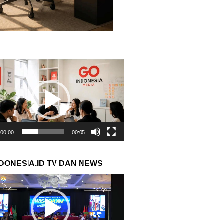
r
00:00
00:05
NDONESIA.ID TV DAN NEWS
r