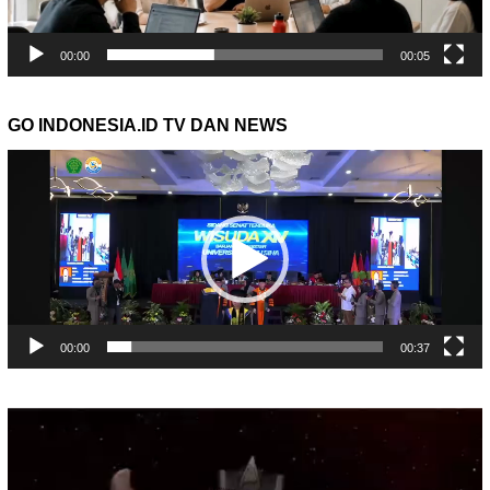
00:00
00:05
GO INDONESIA.ID TV DAN NEWS
Pemutar
Video
00:00
00:37
Pemutar
Video