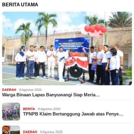
BERITA UTAMA
DAERAH
8 Agustus 2026
Warga Binaan Lapas Banyuwangi Siap Meria…
BERITA
8 Agustus 2026
TPNPB Klaim Bertanggung Jawab atas Penye…
DAERAH
8 Agustus 2026