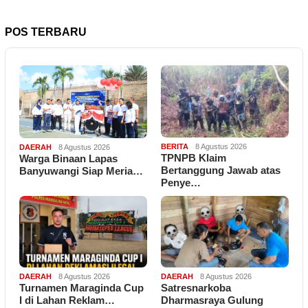
POS TERBARU
BERITA
8 Agustus 2026
DAERAH
8 Agustus 2026
TPNPB Klaim
Warga Binaan Lapas
Bertanggung Jawab atas
Banyuwangi Siap Meria…
Penye…
DAERAH
8 Agustus 2026
DAERAH
8 Agustus 2026
Turnamen Maraginda Cup
Satresnarkoba
I di Lahan Reklam…
Dharmasraya Gulung