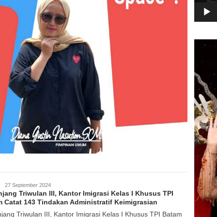
Pemuta
Video
GoIndonesia
27 September 2024
jang Triwulan III, Kantor Imigrasi Kelas I Khusus TPI
 Catat 143 Tindakan Administratif Keimigrasian
jang Triwulan III, Kantor Imigrasi Kelas I Khusus TPI Batam