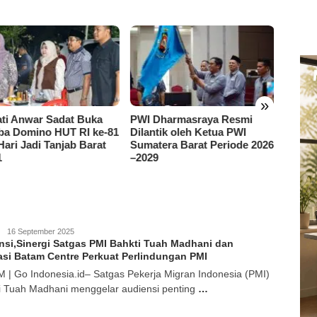
»
ti Anwar Sadat Buka
PWI Dharmasraya Resmi
Prof. 
a Domino HUT RI ke-81
Dilantik oleh Ketua PWI
Minta
Hari Jadi Tanjab Barat
Sumatera Barat Periode 2026
Perint
1
–2029
Terti
GoIndonesia
16 September 2025
si,Sinergi Satgas PMI Bahkti Tuah Madhani dan
asi Batam Centre Perkuat Perlindungan PMI
 | Go Indonesia.id– Satgas Pekerja Migran Indonesia (PMI)
i Tuah Madhani menggelar audiensi penting
…