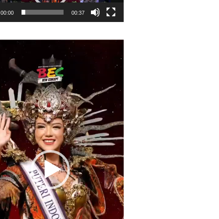
00:00
00:37
r