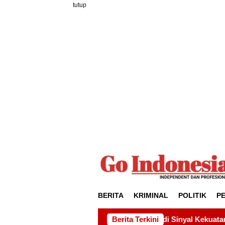
Loncat
tutup
ke
konten
BERITA
KRIMINAL
POLITIK
P
g Gagak Hitam Jadi Sinyal Kekuatan Baru
Berita Terkini
Pelantikan Pa