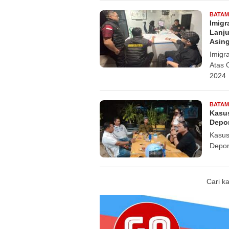
BATAM
Imigr
Lanju
Asing
Imigr
Atas 
2024
BATAM
Kasus
Depor
Kasus
Depor
Cari k