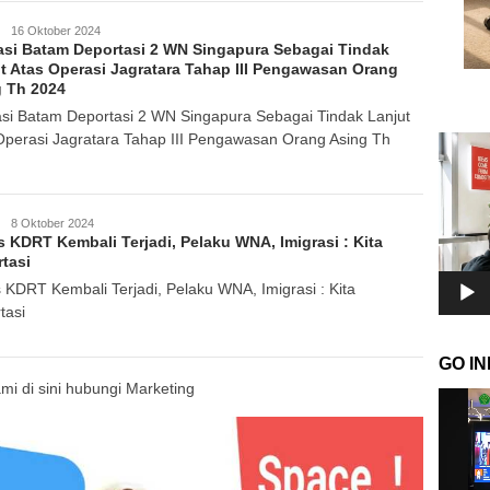
GoIndonesia
16 Oktober 2024
asi Batam Deportasi 2 WN Singapura Sebagai Tindak
t Atas Operasi Jagratara Tahap III Pengawasan Orang
 Th 2024
asi Batam Deportasi 2 WN Singapura Sebagai Tindak Lanjut
Operasi Jagratara Tahap III Pengawasan Orang Asing Th
Pemuta
Video
GoIndonesia
8 Oktober 2024
 KDRT Kembali Terjadi, Pelaku WNA, Imigrasi : Kita
tasi
 KDRT Kembali Terjadi, Pelaku WNA, Imigrasi : Kita
tasi
GO I
ami di sini hubungi Marketing
Pemuta
Video