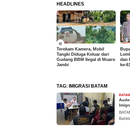
HEADLINES
«
f. Dr. Sutan Nasomal
Terekam Kamera, Mobil
Bupa
nta Presiden Prabowo
Tangki Diduga Keluar dari
Lomb
intahkan Kapolri
Gudang BBM Ilegal di Muaro
dan 
benah, Soroti Dugaan
Jambi
ke-6
ruh di Polres Batu Bara
TAG:
IMIGRASI BATAM
BATAM
Auden
Imigr
BATAM
Bahkt