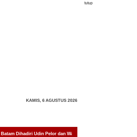
tutup
KAMIS, 6 AGUSTUS 2026
n Wali Kota, Momentum Perkuat Solidaritas
AMSBP Minta