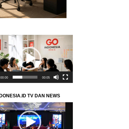
r
00:00
00:05
NDONESIA.ID TV DAN NEWS
r