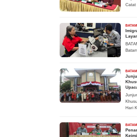
Catat
BATAM
Imigr
Laya
BATAM
Batam
BATAM
Junju
Khus
Upaca
Junju
Khusu
Hari 
BATAM
Penan
Keimi