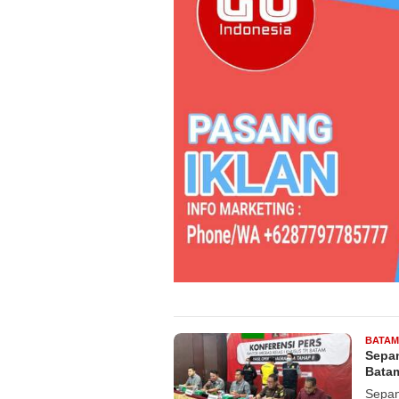
BATAM
Sepan
Batam
Sepan