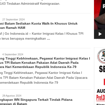
 143 Tindakan Administratif Keimigrasian.
GoIndonesia
27 September 2024
asi Batam Sediakan Kuota Walk-In Khusus Untuk
nan Ramah HAM
 | Go Indonesia.id – Kantor Imigrasi Kelas I Khusus TPI
 terus berupaya meningkatkan
…
GoIndonesia
4 September 2024
ng Tinggi Kebhinekaan, Pegawai Kantor Imigrasi Kelas I
us TPI Batam Kenakan Pakaian Adat Daerah Pada
ra Hari Kemerdekaan Republik Indonesia Ke-79
ng Tinggi Kebhinekaan, Pegawai Kantor Imigrasi Kelas I
s TPI Batam Kenakan Pakaian Adat Daerah Pada Upacara
Kemerdekaan Republik Indonesia Ke-79
GoIndonesia
28 Agustus 2024
gkapan WN Singapura Terkait Tindak Pidana
grasian di Batam