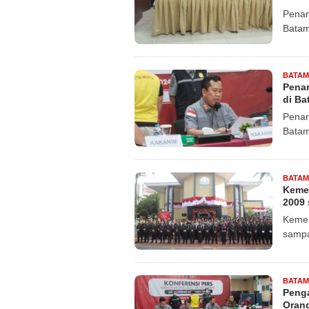
Penan
Bata
BATAM
Penan
di Ba
Penan
Bata
BATAM
Kemen
2009 
Kemen
sampa
BATAM
Penga
Orang