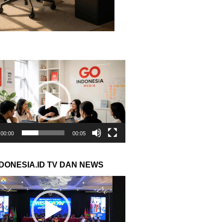
r
00:00
00:05
NDONESIA.ID TV DAN NEWS
r