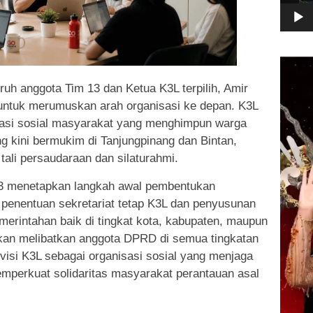
Pemuta
Video
ruh anggota Tim 13 dan Ketua K3L terpilih, Amir
untuk merumuskan arah organisasi ke depan. K3L
sasi sosial masyarakat yang menghimpun warga
g kini bermukim di Tanjungpinang dan Bintan,
ali persaudaraan dan silaturahmi.
13 menetapkan langkah awal pembentukan
penentuan sekretariat tetap K3L dan penyusunan
merintahan baik di tingkat kota, kabupaten, maupun
 akan melibatkan anggota DPRD di semua tingkatan
isi K3L sebagai organisasi sosial yang menjaga
memperkuat solidaritas masyarakat perantauan asal