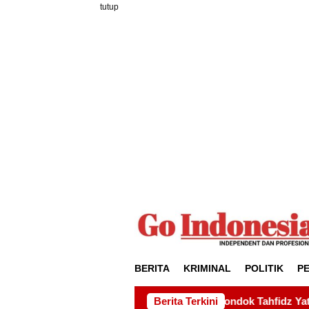
Loncat
tutup
ke
konten
BERITA
KRIMINAL
POLITIK
P
ulian kepada Pondok Tahfidz Yatim dan Dhuafa Al-Aqsho Bata
Berita Terkini