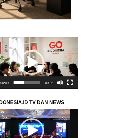
r
00:00
00:05
NDONESIA.ID TV DAN NEWS
r