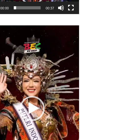
00:00
00:37
r