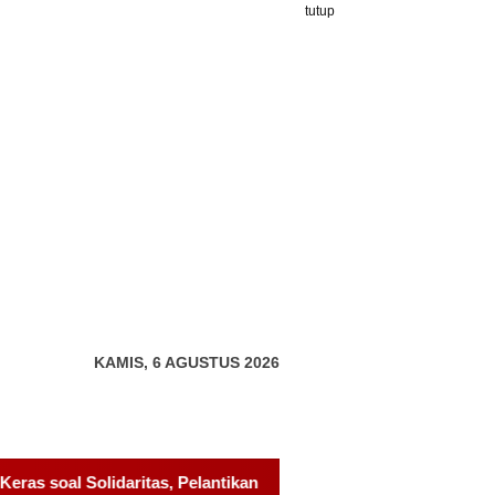
tutup
KAMIS, 6 AGUSTUS 2026
tikan Sambang Gagak Hitam Jadi Sinyal Kekuatan Baru
Pe