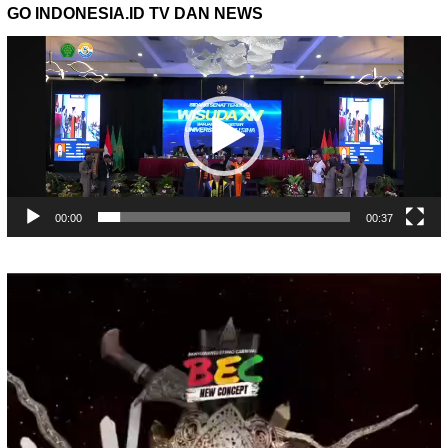
GO INDONESIA.ID TV DAN NEWS
Pemutar
Video
00:00
00:37
Pemutar
Video