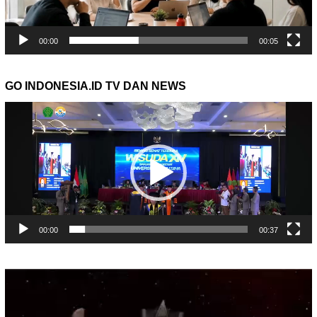
00:00
00:05
GO INDONESIA.ID TV DAN NEWS
Pemutar
Video
00:00
00:37
Pemutar
Video