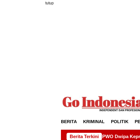
Loncat
tutup
ke
konten
BERITA
KRIMINAL
POLITIK
P
Program PWO Dwipa Kepri Berbagi, Wujud Kepedulian ke
Berita Terkini