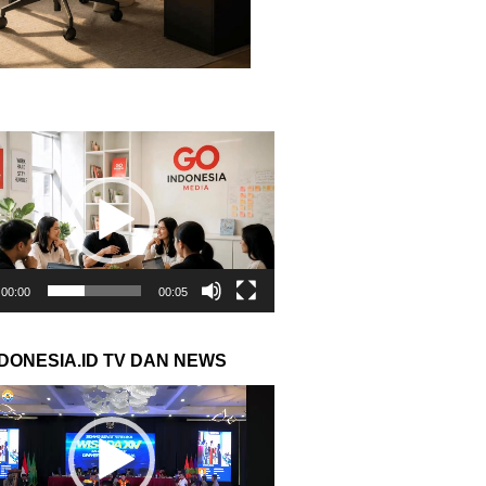
r
00:00
00:05
NDONESIA.ID TV DAN NEWS
r