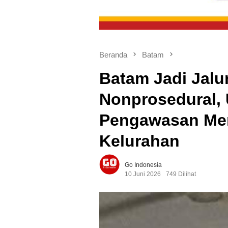
Beranda
Batam
Batam Jadi Jalur
Nonprosedural, 
Pengawasan Men
Kelurahan
Go Indonesia
10 Juni 2026
749 Dilihat