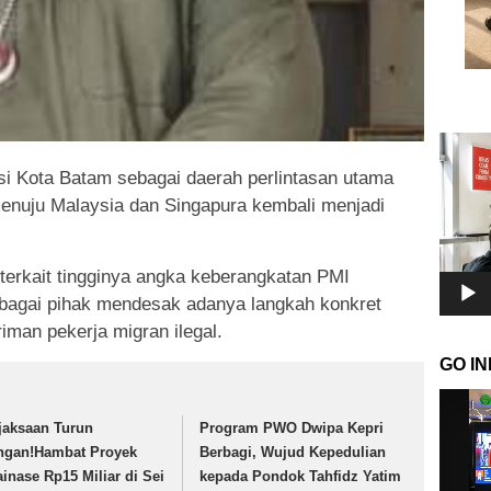
Pemuta
Video
si Kota Batam sebagai daerah perlintasan utama
menuju Malaysia dan Singapura kembali menjadi
terkait tingginya angka keberangkatan PMI
rbagai pihak mendesak adanya langkah konkret
iman pekerja migran ilegal.
GO I
Pemuta
Video
jaksaan Turun
Program PWO Dwipa Kepri
ngan!Hambat Proyek
Berbagi, Wujud Kepedulian
ainase Rp15 Miliar di Sei
kepada Pondok Tahfidz Yatim