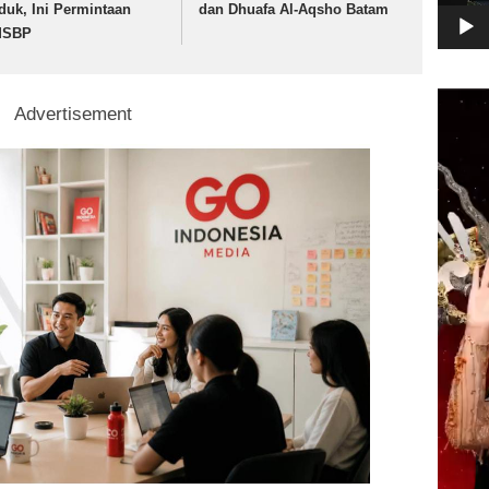
duk, Ini Permintaan
dan Dhuafa Al-Aqsho Batam
MSBP
Pemuta
Advertisement
Video