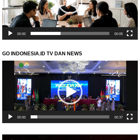
00:00
00:05
GO INDONESIA.ID TV DAN NEWS
Pemutar
Video
00:00
00:37
Pemutar