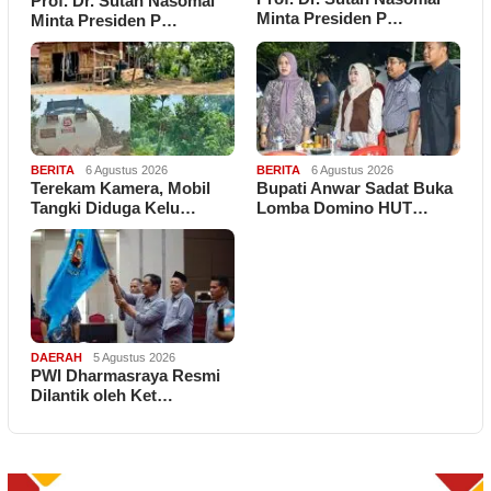
Prof. Dr. Sutan Nasomal
Minta Presiden P…
Minta Presiden P…
BERITA
6 Agustus 2026
BERITA
6 Agustus 2026
Terekam Kamera, Mobil
Bupati Anwar Sadat Buka
Tangki Diduga Kelu…
Lomba Domino HUT…
DAERAH
5 Agustus 2026
PWI Dharmasraya Resmi
Dilantik oleh Ket…