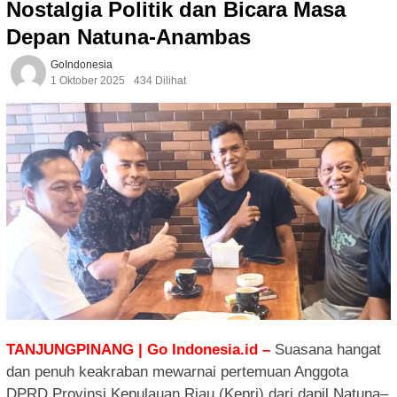
Nostalgia Politik dan Bicara Masa
Depan Natuna-Anambas
GoIndonesia
1 Oktober 2025
434 Dilihat
TANJUNGPINANG | Go Indonesia.id –
Suasana hangat
dan penuh keakraban mewarnai pertemuan Anggota
DPRD Provinsi Kepulauan Riau (Kepri) dari dapil Natuna–