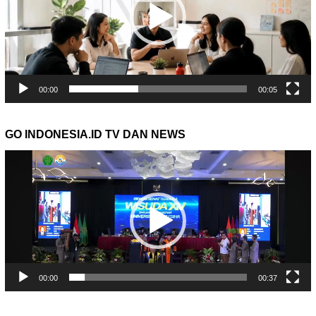
00:00
00:05
GO INDONESIA.ID TV DAN NEWS
Pemutar
Video
00:00
00:37