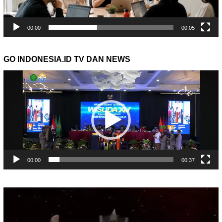
00:00
00:05
GO INDONESIA.ID TV DAN NEWS
Pemutar
Video
00:00
00:37
Pemutar
Video