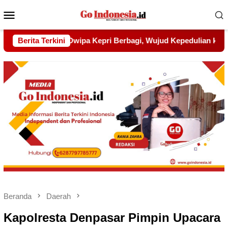
Menu
Mobile
ud Kepedulian kepada Pondok Tahfidz Yatim dan Dhuafa Al-Aq
Berita Terkini
Beranda
Daerah
Kapolresta Denpasar Pimpin Upacara