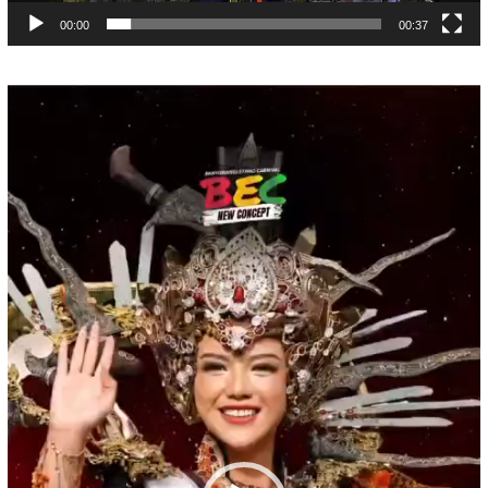
00:00
00:37
Pemutar
Video