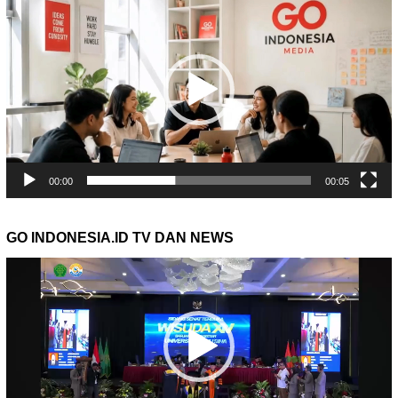
Video
00:00
00:05
GO INDONESIA.ID TV DAN NEWS
Pemutar
Video