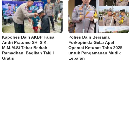
Kapolres Dairi AKBP Faisal
Polres Dairi Bersama
Andri Pratomo SH, SIK,
Forkopimda Gelar Apel
M.M.M.Si Tebar Berkah
Operasi Ketupat Toba 2025
Ramadhan, Bagikan Takjil
untuk Pengamanan Mudik
Gratis
Lebaran