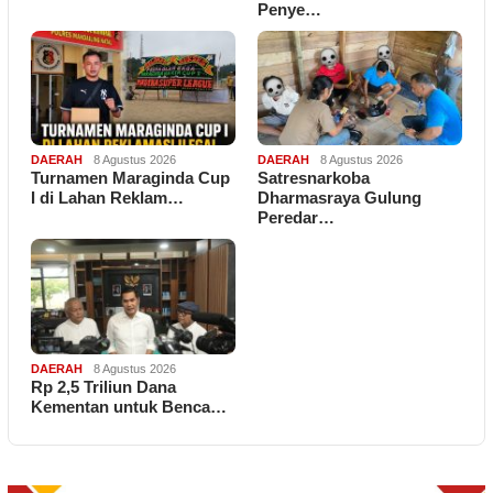
Penye…
DAERAH
8 Agustus 2026
DAERAH
8 Agustus 2026
Turnamen Maraginda Cup
Satresnarkoba
I di Lahan Reklam…
Dharmasraya Gulung
Peredar…
DAERAH
8 Agustus 2026
Rp 2,5 Triliun Dana
Kementan untuk Benca…