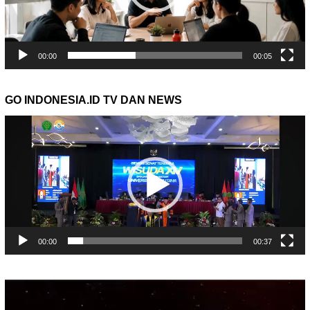
00:00
00:05
GO INDONESIA.ID TV DAN NEWS
Pemutar
Video
00:00
00:37
Pemutar
Video