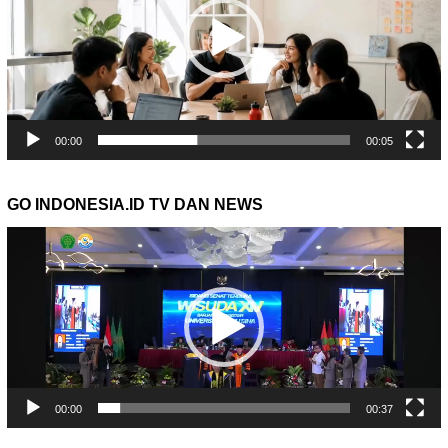
00:00
00:05
GO INDONESIA.ID TV DAN NEWS
Pemutar
Video
00:00
00:37