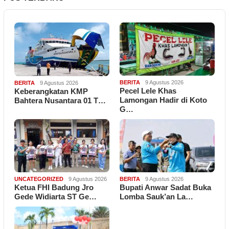
BERITA
9 Agustus 2026
BERITA
9 Agustus 2026
Pecel Lele Khas
Keberangkatan KMP
Lamongan Hadir di Koto
Bahtera Nusantara 01 T…
G…
UNCATEGORIZED
9 Agustus 2026
BERITA
9 Agustus 2026
Ketua FHI Badung Jro
Bupati Anwar Sadat Buka
Gede Widiarta ST Ge…
Lomba Sauk’an La…