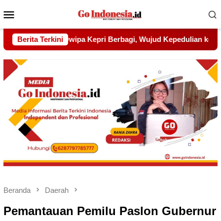
Menu
Mobile
d Kepedulian kepada Pondok Tahfidz Yatim dan Dhuafa Al-Aqs
Berita Terkini
Beranda
Daerah
Pemantauan Pemilu Paslon Gubernur