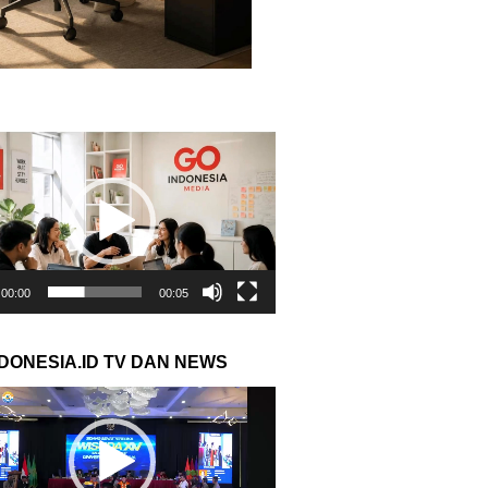
r
00:00
00:05
NDONESIA.ID TV DAN NEWS
r