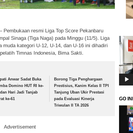
– Pembukaan resmi Liga Top Score Pekanbaru
umpal Sinaga (Tiga Naga) pada Minggu (11/5). Liga
Pemuta
Video
muda kategori U-12, U-14, dan U-16 ini dihadiri
pelatih Timnas Indonesia, Bima Sakti.
pati Anwar Sadat Buka
Borong Tiga Penghargaan
mba Domino HUT RI ke-
Prestisius, Kanim Kelas II TPI
 dan Hari Jadi Tanjab
Tanjung Uban Ukir Prestasi
GO I
rat ke-61
pada Evaluasi Kinerja
Triwulan II TA 2026
Pemuta
Video
Advertisement