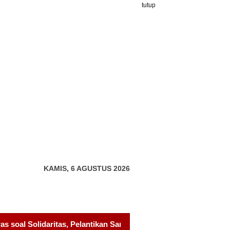
tutup
KAMIS, 6 AGUSTUS 2026
Sambang Gagak Hitam Jadi Sinyal Kekuatan Baru
Pelantik