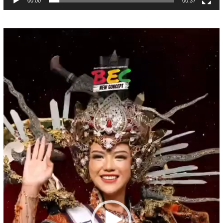
00:00
00:37
Pemutar
Video