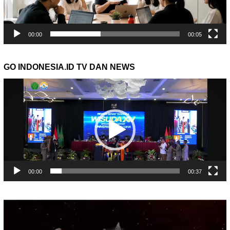
00:00
00:05
GO INDONESIA.ID TV DAN NEWS
Pemutar
Video
00:00
00:37
Pemutar
Video