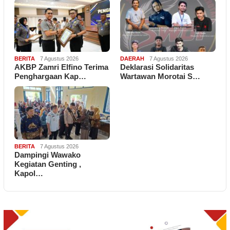
BERITA
7 Agustus 2026
DAERAH
7 Agustus 2026
AKBP Zamri Elfino Terima
Deklarasi Solidaritas
Penghargaan Kap…
Wartawan Morotai S…
BERITA
7 Agustus 2026
Dampingi Wawako
Kegiatan Genting ,
Kapol…