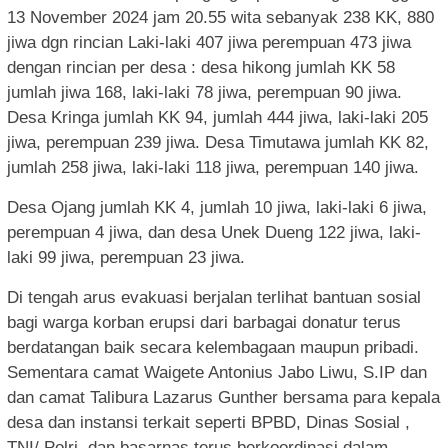
13 November 2024 jam 20.55 wita sebanyak 238 KK, 880
jiwa dgn rincian Laki-laki 407 jiwa perempuan 473 jiwa
dengan rincian per desa : desa hikong jumlah KK 58
jumlah jiwa 168, laki-laki 78 jiwa, perempuan 90 jiwa.
Desa Kringa jumlah KK 94, jumlah 444 jiwa, laki-laki 205
jiwa, perempuan 239 jiwa. Desa Timutawa jumlah KK 82,
jumlah 258 jiwa, laki-laki 118 jiwa, perempuan 140 jiwa.
Desa Ojang jumlah KK 4, jumlah 10 jiwa, laki-laki 6 jiwa,
perempuan 4 jiwa, dan desa Unek Dueng 122 jiwa, laki-
laki 99 jiwa, perempuan 23 jiwa.
Di tengah arus evakuasi berjalan terlihat bantuan sosial
bagi warga korban erupsi dari barbagai donatur terus
berdatangan baik secara kelembagaan maupun pribadi.
Sementara camat Waigete Antonius Jabo Liwu, S.IP dan
dan camat Talibura Lazarus Gunther bersama para kepala
desa dan instansi terkait seperti BPBD, Dinas Sosial ,
TNI/ Polri, dan basarnas terus berkoordinasi dalam