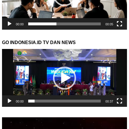
00:00
00:05
GO INDONESIA.ID TV DAN NEWS
Pemutar
Video
00:00
00:37
Pemutar
Video