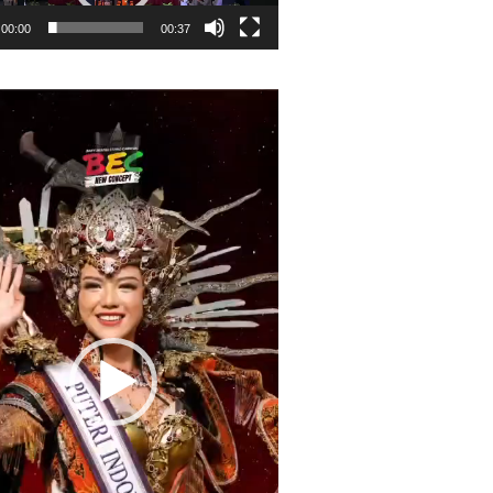
00:00
00:37
r