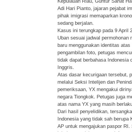
Kepulauan Riau, Guntur Sahat Ha
Adi Hari Pianto, jajaran pejabat i
pihak imigrasi memaparkan kron
sedang berjalan.
Kasus ini terungkap pada 9 April 
Uban sesuai jadwal permohonan m
baru menggunakan identitas ata
pengambilan foto, petugas mencu
tidak dapat berbahasa Indonesi
Inggris.
Atas dasar kecurigaan tersebut,
melalui Seksi Intelijen dan Penin
pemeriksaan, YX mengakui diriny
negara Tiongkok. Petugas juga m
atas nama YX yang masih berlaku
Dari hasil penyelidikan, tersan
Indonesia yang tidak sah berupa 
AP untuk mengajukan paspor RI. S