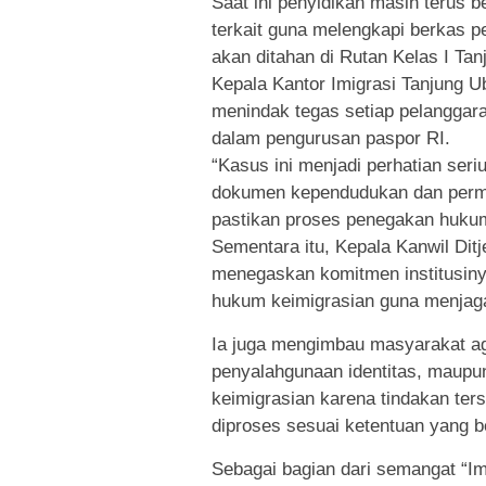
Saat ini penyidikan masih terus 
terkait guna melengkapi berkas pe
akan ditahan di Rutan Kelas I Tan
Kepala Kantor Imigrasi Tanjung U
menindak tegas setiap pelanggara
dalam pengurusan paspor RI.
“Kasus ini menjadi perhatian se
dokumen kependudukan dan permo
pastikan proses penegakan hukum 
Sementara itu, Kepala Kanwil Dit
menegaskan komitmen institusi
hukum keimigrasian guna menjaga
Ia juga mengimbau masyarakat aga
penyalahgunaan identitas, maupu
keimigrasian karena tindakan te
diproses sesuai ketentuan yang b
Sebagai bagian dari semangat “Im