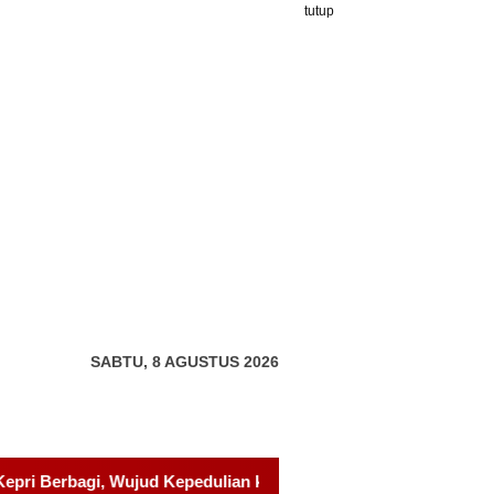
tutup
SABTU, 8 AGUSTUS 2026
 kepada Pondok Tahfidz Yatim dan Dhuafa Al-Aqsho Batam