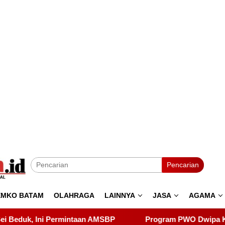
Pencarian
EMKO BATAM
OLAHRAGA
LAINNYA
JASA
AGAMA
BP
Program PWO Dwipa Kepri Berbagi, Wujud Kepedulian