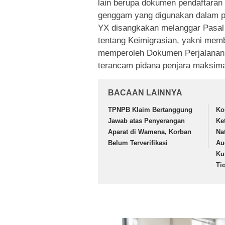
lain berupa dokumen pendaftaran 
genggam yang digunakan dalam pr
YX disangkakan melanggar Pasal
tentang Keimigrasian, yakni memb
memperoleh Dokumen Perjalanan R
terancam pidana penjara maksimal
BACAAN LAINNYA
TPNPB Klaim Bertanggung
Ko
Jawab atas Penyerangan
Ke
Aparat di Wamena, Korban
Na
Belum Terverifikasi
Au
Ku
Ti