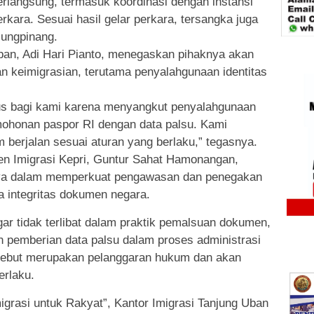
berlangsung, termasuk koordinasi dengan instansi
rkara. Sesuai hasil gelar perkara, tersangka juga
jungpinang.
ban, Adi Hari Pianto, menegaskan pihaknya akan
n keimigrasian, terutama penyalahgunaan identitas
rius bagi kami karena menyangkut penyalahgunaan
honan paspor RI dengan data palsu. Kami
berjalan sesuai aturan yang berlaku,” tegasnya.
jen Imigrasi Kepri, Guntur Sahat Hamonangan,
nya dalam memperkuat pengawasan dan penegakan
 integritas dokumen negara.
r tidak terlibat dalam praktik pemalsuan dokumen,
n pemberian data palsu dalam proses administrasi
rsebut merupakan pelanggaran hukum dan akan
erlaku.
igrasi untuk Rakyat”, Kantor Imigrasi Tanjung Uban