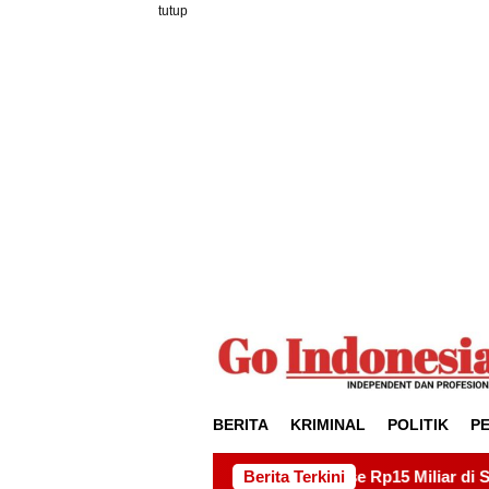
Loncat
tutup
ke
konten
BERITA
KRIMINAL
POLITIK
P
royek Drainase Rp15 Miliar di Sei Beduk, Ini Permintaan AMS
Berita Terkini