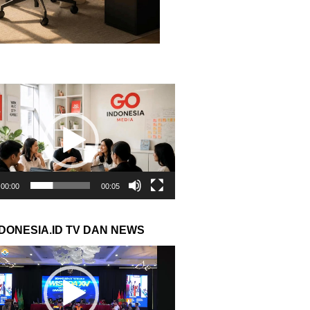
r
00:00
00:05
NDONESIA.ID TV DAN NEWS
r