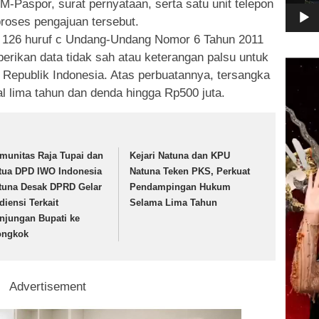
M-Paspor, surat pernyataan, serta satu unit telepon
oses pengajuan tersebut.
 126 huruf c Undang-Undang Nomor 6 Tahun 2011
erikan data tidak sah atau keterangan palsu untuk
Pemuta
epublik Indonesia. Atas perbuatannya, tersangka
Video
 lima tahun dan denda hingga Rp500 juta.
munitas Raja Tupai dan
Kejari Natuna dan KPU
tua DPD IWO Indonesia
Natuna Teken PKS, Perkuat
tuna Desak DPRD Gelar
Pendampingan Hukum
diensi Terkait
Selama Lima Tahun
njungan Bupati ke
ongkok
Advertisement