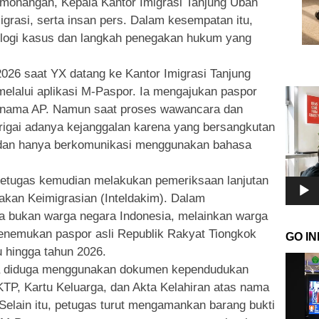
monangan, Kepala Kantor Imigrasi Tanjung Uban
migrasi, serta insan pers. Dalam kesempatan itu,
ologi kasus dan langkah penegakan hukum yang
2026 saat YX datang ke Kantor Imigrasi Tanjung
elalui aplikasi M-Paspor. Ia mengajukan paspor
Pemuta
Video
s nama AP. Namun saat proses wawancara dan
rigai adanya kejanggalan karena yang bersangkutan
a dan hanya berkomunikasi menggunakan bahasa
 petugas kemudian melakukan pemeriksaan lanjutan
dakan Keimigrasian (Inteldakim). Dalam
a bukan warga negara Indonesia, melainkan warga
enemukan paspor asli Republik Rakyat Tiongkok
GO I
 hingga tahun 2026.
Pemuta
gka diduga menggunakan dokumen kependudukan
Video
KTP, Kartu Keluarga, dan Akta Kelahiran atas nama
elain itu, petugas turut mengamankan barang bukti