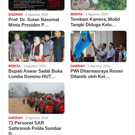
BERITA
6 Agustus 2026
DAERAH
6 Agustus 2026
Terekam Kamera, Mobil
Prof. Dr. Sutan Nasomal
Tangki Diduga Kelu…
Minta Presiden P…
BERITA
6 Agustus 2026
DAERAH
5 Agustus 2026
Bupati Anwar Sadat Buka
PWI Dharmasraya Resmi
Lomba Domino HUT…
Dilantik oleh Ket…
DAERAH
5 Agustus 2026
71 Personel SAR
Satbrimob Polda Sumbar
D…