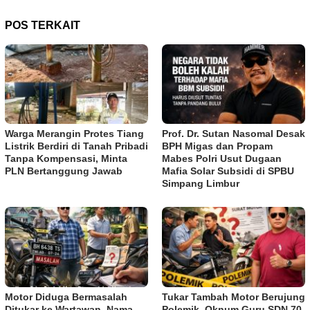
POS TERKAIT
Warga Merangin Protes Tiang
Prof. Dr. Sutan Nasomal Desak
Listrik Berdiri di Tanah Pribadi
BPH Migas dan Propam
Tanpa Kompensasi, Minta
Mabes Polri Usut Dugaan
PLN Bertanggung Jawab
Mafia Solar Subsidi di SPBU
Simpang Limbur
Motor Diduga Bermasalah
Tukar Tambah Motor Berujung
Ditukar ke Wartawan, Nama
Polemik, Oknum Guru SDN 70