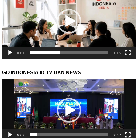
00:00
00:05
GO INDONESIA.ID TV DAN NEWS
Pemutar
Video
00:00
00:37