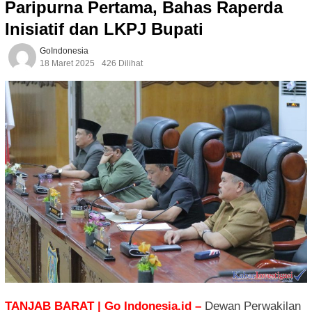
Paripurna Pertama, Bahas Raperda
Inisiatif dan LKPJ Bupati
GoIndonesia
18 Maret 2025
426 Dilihat
TANJAB BARAT | Go Indonesia.id –
Dewan Perwakilan