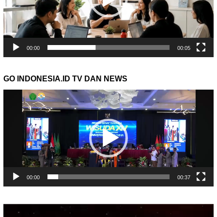
00:00
00:05
GO INDONESIA.ID TV DAN NEWS
Pemutar
Video
00:00
00:37
Pemutar