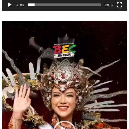
00:00
00:37
Pemutar
Video