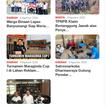
BERITA
8 Agustus 2026
DAERAH
8 Agustus 2026
TPNPB Klaim
Warga Binaan Lapas
Bertanggung Jawab atas
Banyuwangi Siap Meria…
Penye…
DAERAH
8 Agustus 2026
DAERAH
8 Agustus 2026
Turnamen Maraginda Cup
Satresnarkoba
I di Lahan Reklam…
Dharmasraya Gulung
Peredar…