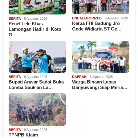
UNCATEGORIZED
9 Agustus 2026
BERITA
9 Agustus 2026
Ketua FHI Badung Jro
Pecel Lele Khas
Gede Widiarta ST Ge…
Lamongan Hadir di Koto
G…
BERITA
9 Agustus 2026
DAERAH
8 Agustus 2026
Bupati Anwar Sadat Buka
Warga Binaan Lapas
Lomba Sauk’an La…
Banyuwangi Siap Meria…
BERITA
8 Agustus 2026
TPNPB Klaim