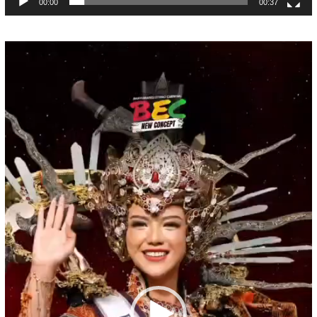
00:00
00:37
Pemutar
Video