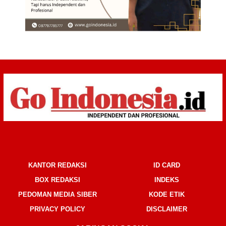
KANTOR REDAKSI
ID CARD
BOX REDAKSI
INDEKS
PEDOMAN MEDIA SIBER
KODE ETIK
PRIVACY POLICY
DISCLAIMER