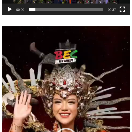
00:00
00:37
Pemutar
Video