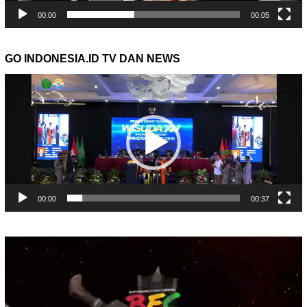
00:00
00:05
GO INDONESIA.ID TV DAN NEWS
Pemutar
Video
00:00
00:37
Pemutar
Video