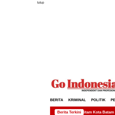
Loncat
tutup
ke
konten
BERITA
KRIMINAL
POLITIK
P
mbang Gagak Hitam Kota Batam Dihadiri Udin Pelor dan Wali Ko
Berita Terkini