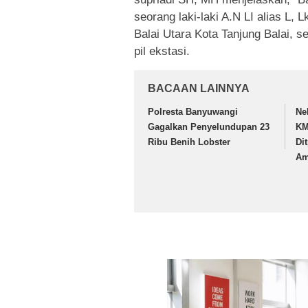
seorang laki-laki A.N LI alias L, 
Balai Utara Kota Tanjung Balai, s
pil ekstasi.
BACAAN LAINNYA
Polresta Banyuwangi
Ne
Gagalkan Penyelundupan 23
KM
Ribu Benih Lobster
Di
Am