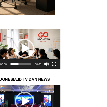
r
00:00
00:05
NDONESIA.ID TV DAN NEWS
r