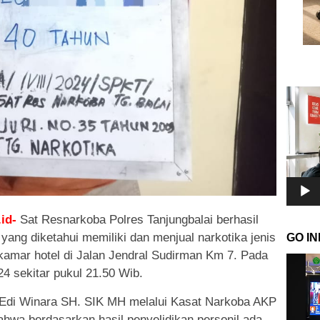
Pemuta
Video
id-
Sat Resnarkoba Polres Tanjungbalai berhasil
yang diketahui memiliki dan menjual narkotika jenis
GO I
 kamar hotel di Jalan Jendral Sudirman Km 7. Pada
Pemuta
24 sekitar pukul 21.50 Wib.
Video
 Edi Winara SH. SIK MH melalui Kasat Narkoba AKP
hwa berdasarkan hasil penyelidikan personil ada