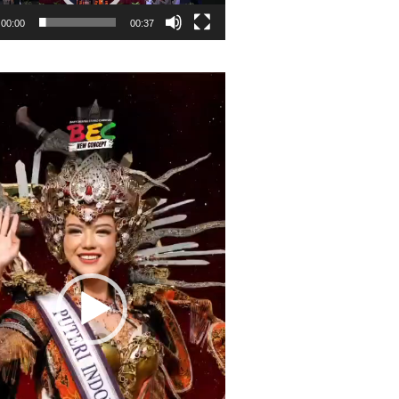
00:00
00:37
r