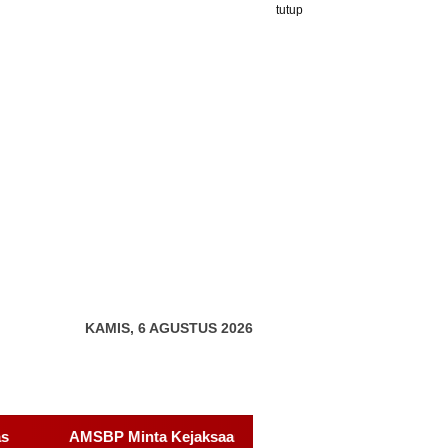
tutup
KAMIS, 6 AGUSTUS 2026
an Buka Terang Dugaan “Pipa Hantu” di Proyek Drainase Jalan