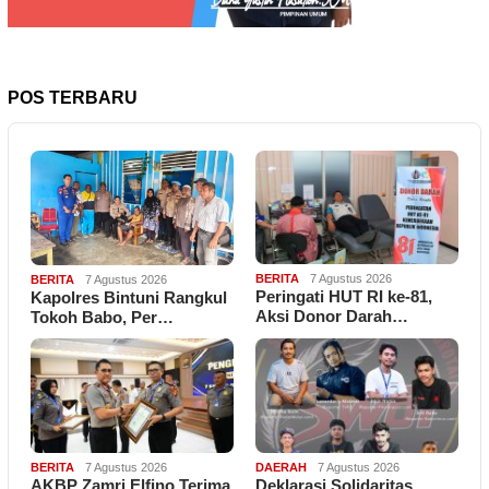
POS TERBARU
BERITA
7 Agustus 2026
BERITA
7 Agustus 2026
Peringati HUT RI ke-81,
Kapolres Bintuni Rangkul
Aksi Donor Darah…
Tokoh Babo, Per…
BERITA
7 Agustus 2026
DAERAH
7 Agustus 2026
AKBP Zamri Elfino Terima
Deklarasi Solidaritas