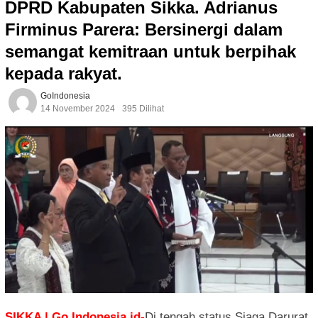
DPRD Kabupaten Sikka. Adrianus
Firminus Parera: Bersinergi dalam
semangat kemitraan untuk berpihak
kepada rakyat.
GoIndonesia
14 November 2024
395 Dilihat
SIKKA | Go Indonesia.id-
Di tengah status Siaga Darurat