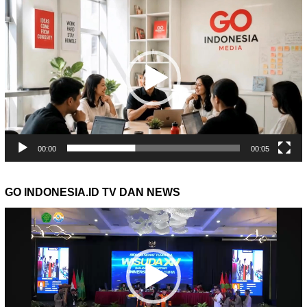
Pemutar
Video
00:00
00:05
GO INDONESIA.ID TV DAN NEWS
Pemutar
Video