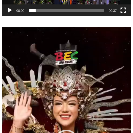
00:00
00:37
Pemutar
Video