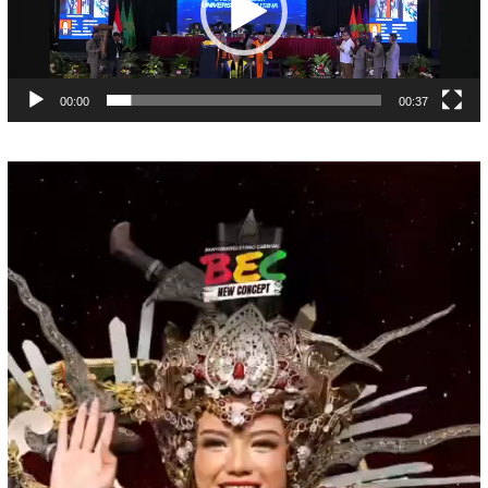
00:00
00:37
Pemutar
Video