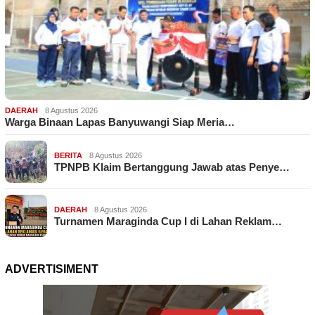
DAERAH
8 Agustus 2026
Warga Binaan Lapas Banyuwangi Siap Meria…
BERITA
8 Agustus 2026
TPNPB Klaim Bertanggung Jawab atas Penye…
DAERAH
8 Agustus 2026
Turnamen Maraginda Cup I di Lahan Reklam…
ADVERTISIMENT