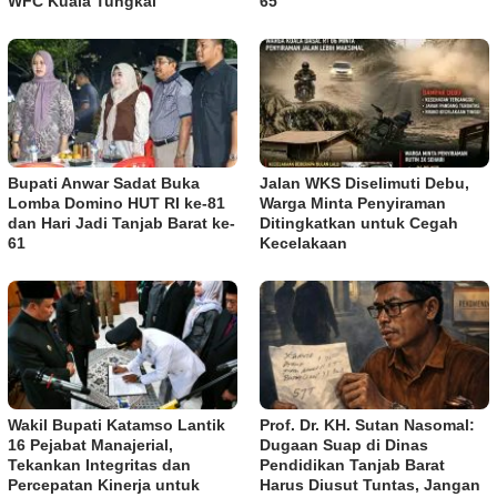
WFC Kuala Tungkal
65
Bupati Anwar Sadat Buka
Jalan WKS Diselimuti Debu,
Lomba Domino HUT RI ke-81
Warga Minta Penyiraman
dan Hari Jadi Tanjab Barat ke-
Ditingkatkan untuk Cegah
61
Kecelakaan
Wakil Bupati Katamso Lantik
Prof. Dr. KH. Sutan Nasomal:
16 Pejabat Manajerial,
Dugaan Suap di Dinas
Tekankan Integritas dan
Pendidikan Tanjab Barat
Percepatan Kinerja untuk
Harus Diusut Tuntas, Jangan