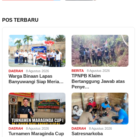
POS TERBARU
BERITA
8 Agustus 2026
DAERAH
8 Agustus 2026
TPNPB Klaim
Warga Binaan Lapas
Bertanggung Jawab atas
Banyuwangi Siap Meria…
Penye…
DAERAH
8 Agustus 2026
DAERAH
8 Agustus 2026
Turnamen Maraginda Cup
Satresnarkoba